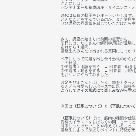
こんにちは。
バンデミエール養成講座〈サイエンス・オ
SMC２日目の様子をレポートいたします。
どんなことを学んでいるのか、また講座生
ぜひ講座の雰囲気を感じていただけたら幸
さて、講座の始まりは前回の復習から。
初日には、たくさんの解剖学用語が登場し
あれから１週間。
講座生のみんなは出される質問にしっかり
ペアになって問題を出し合う形式のからだ
この日は、
①出題者：用語を言う → 回答者：動き
②出題者：動きをする → 回答者：用語
をお互いにやってみました。
片足をぴょこんと上げたり、頭をカクっと
なんとも可愛らしいポーズで出題・回答を
こうしてクイズ形式にて楽しみながら学ぶ
今回は
《筋系について》
と
《下肢について
《筋系について》
では、筋肉の種類や仕組
資料のイラストをしばらくの間、じーっと
将来につなげたいことや考えていること、
講座生によって深掘りポイントに特徴が出