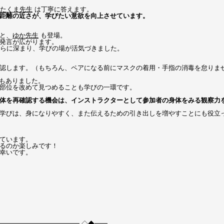
たくま先生
は丁寧に答えます。
距離の近さが、学びたい意欲を向上させています。
と、
ゆか先生
も登場。
発言が広がります。
もさらに深まり、学びの場が活気づきました。
認します。（もちろん、ペアになる前にマスクの着用・手指の消毒を怠りま
面もありました。
部位を改めて見つめることも学びの一環です。
体を再確認する機会は、インストラクターとして参加者の身体をみる観察力
学びは、身になりやすく、また伝えるための引き出しを増やすことにも役立
ています。
るのか楽しみです！
幸いです。
━━━━━━━━━━━━━ ◇◆━━