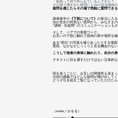
「筋肉って何で作られているんですか？」
その場で湧き出た疑問にもSMC担当講師の
疑問を感じたらその場で気軽に質問できる
講座後半の
《下肢について》
の単元に入る
ゆか先生の何気ない質問から、みなさまの
“講師 - 生徒間” のコミュニケーション
そして、ペアでの実践ワーク。
お互いの下肢に触れて筋肉の形や場所を確
ある“部位”の写真を撮りあったりする場
普段、なかなかじっくりと見る機会のない
こうして他者の身体に触れたり、自分の身
テキストに目を通すだけではない立体的な
回を追うごとに、お互いの関係性も深まっ
次回の講義ではどんな疑問が飛び出してく
どうぞ引き続きご覧になっていただけたら
（writer／かをる）
━━━━ ◇◆━━━━━━━━━━━━