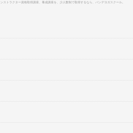
インストラクター資格取得講座、養成講座を、少人数制で取得するなら、バンデヨガスクール。