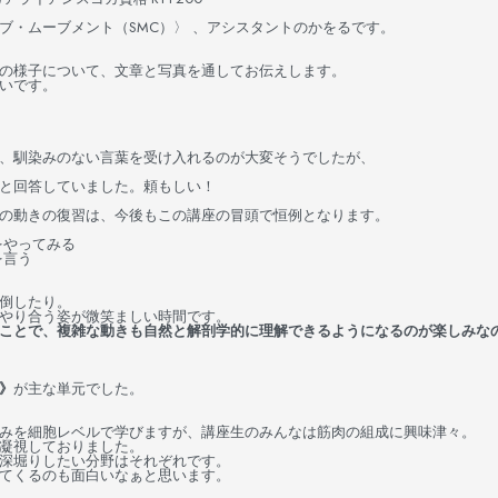
ブ・ムーブメント（SMC）〉 、アシスタントのかをるです。
の様子について、文章と写真を通してお伝えします。
いです。
、馴染みのない言葉を受け入れるのが大変そうでしたが、
と回答していました。頼もしい！
の動きの復習は、今後もこの講座の冒頭で恒例となります。
をやってみる
を言う
倒したり。
やり合う姿が微笑ましい時間です。
ことで、複雑な動きも自然と解剖学的に理解できるようになるのが楽しみな
》
が主な単元でした。
みを細胞レベルで学びますが、講座生のみんなは筋肉の組成に興味津々。
凝視しておりました。
深堀りしたい分野はそれぞれです。
てくるのも面白いなぁと思います。