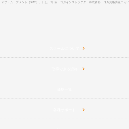
・オブ・ムーブメント（SMC）」日記 2日目 | ヨガインストラクター養成資格、ヨガ資格講座
ヨガ
スクールについて
取得できる資格
価格一覧
各種サポート