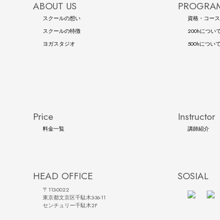
ABOUT US
PROGRAM
スクールの想い
資格・コース
スクールの特徴
200hについ
ヨガスタジオ
500hについ
Price
Instructor
料金一覧
講師紹介
HEAD OFFICE
SOSIAL
〒113-0022
東京都文京区千駄木3-36-11
センチュリー千駄木2F