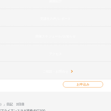
講師紹介
受講生の声/レポート
開催スケジュール/お知らせ
アクセス
ご相談・お問合せ
お申込み
）」日記 2日目
ライアンスヨガ資格-RYT200