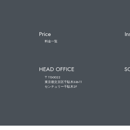
Price
In
料金一覧
HEAD OFFICE
S
〒113-0022
東京都文京区千駄木3-36-11
センチュリー千駄木2F