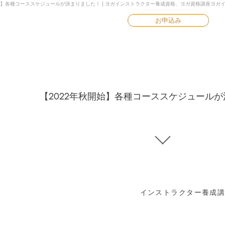
開始】各種コーススケジュールが決まりました！ | ヨガインストラクター養成資格、ヨガ資格講座
ヨガ
お申込み
Yoga Column
【2022年秋開始】各種コーススケジュール
ヨガコラム
インストラクター養成講