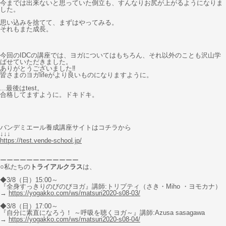
今までは出来ないと思っていた倒立も、すんなりお尻が上がるようになりま
した。
思い込みを捨てて、まずはやってみる。
それもまた成長。
今回のIDCの講座では、ヨガについてはもちろん、それ以外のことも沢山学
ばせていただきました。
ありがとうございました‼︎
皆さまのヨガlifeがより良いものになりますように。
...最後はtest。
合格してますように。ドキドキ。
バンデミエール養成講座サイトはコチラから
↓↓↓
https://test.vende-school.jp/
ーーーーーーーーーーーー
○私たちの
トライアルクラス
は、
◆3/8（日）15:00～
『全身すっきりのびのびヨガ』講師:トリプティ（さき・Miho ・ヨモカナ）
→
https://yogakko.com/ws/matsuri2020-s08-03/
◆3/8（日）17:00～
『自分に素直になろう！ ～呼吸を聴くヨガ～』講師:Azusa sasagawa
→
https://yogakko.com/ws/matsuri2020-s08-04/