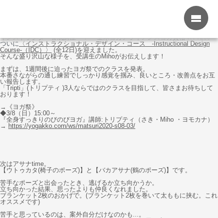
カウンセリング予約
Yoga Column
ヨガコラム
インストラクショナルデザインコース（IDC）12日目／最終日！
menu
インストラクター養成講座 ： 全米ヨガアライアンスヨガ資格-RYT200
ついに
〈インストラクショナル・デザイン・コース -Instructional Design
Course-（IDC）〉
(全12日)を迎えました。
そんな盛り沢山な様子を、受講生のMihoがお伝えします！
まずは、1週間後に迫ったヨガ祭でのクラスを発表。
本番さながらの通し練習でしっかり感覚を掴み、良いところ・改善点をお互
い報告します。
「Tripti」(トリプティ )3人ならではのクラスを目指して、皆さまお待ちして
おります！
→《ヨガ祭》
◆3/8（日）15:00～
『全身すっきりのびのびヨガ』講師:トリプティ（さき・Miho ・ヨモカナ）
→
https://yogakko.com/ws/matsuri2020-s08-03/
次はアサナtime。
【ウトゥカタ(椅子のポーズ)】と【バカアサナ(鶴のポーズ)】です。
苦手なポーズと出会ったとき、逃げるか立ち向かうか。
立ち向かった結果、思ったよりも仲良くなれました。
ブランケット2枚のおかげで。(ブランケット2枚を巻いて太ももに挟む。これ
オススメです)
苦手と思っているのは、案外自分だけなのかも...。