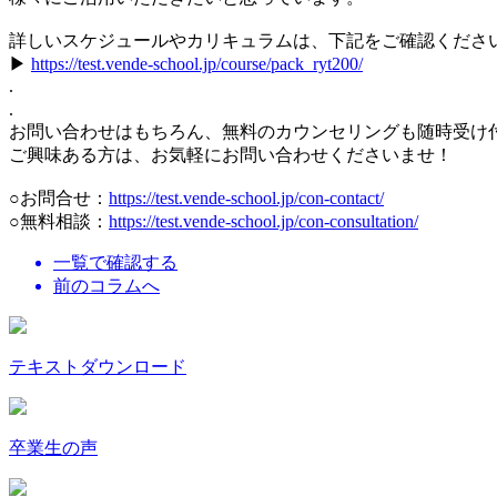
詳しいスケジュールやカリキュラムは、下記をご確認くださ
▶︎
https://test.vende-school.jp/course/pack_ryt200/
.
.
お問い合わせはもちろん、無料のカウンセリングも随時受け
ご興味ある方は、お気軽にお問い合わせくださいませ！
○お問合せ：
https://test.vende-school.jp/con-contact/
○無料相談：
https://test.vende-school.jp/con-consultation/
一覧で確認する
前のコラムへ
テキストダウンロード
卒業生の声