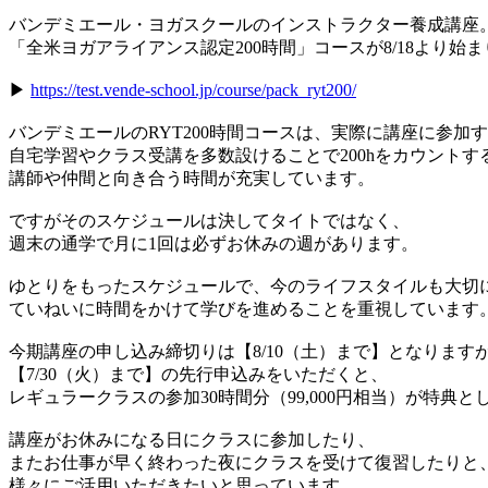
バンデミエール・ヨガスクールのインストラクター養成講座
「全米ヨガアライアンス認定200時間」コースが8/18より始
▶︎
https://test.vende-school.jp/course/pack_ryt200/
バンデミエールのRYT200時間コースは、実際に講座に参
自宅学習やクラス受講を多数設けることで200hをカウントす
講師や仲間と向き合う時間が充実しています。
ですがそのスケジュールは決してタイトではなく、
週末の通学で月に1回は必ずお休みの週があります。
ゆとりをもったスケジュールで、今のライフスタイルも大切
ていねいに時間をかけて学びを進めることを重視しています
今期講座の申し込み締切りは【8/10（土）まで】となります
【7/30（火）まで】の先行申込みをいただくと、
レギュラークラスの参加30時間分（99,000円相当）が特典
講座がお休みになる日にクラスに参加したり、
またお仕事が早く終わった夜にクラスを受けて復習したりと
様々にご活用いただきたいと思っています。