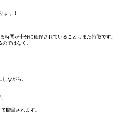
。
まります！
加する時間が十分に確保されていることもまた特徴です。
るのではなく、
にしながら、
。
が、
として贈呈されます。
、