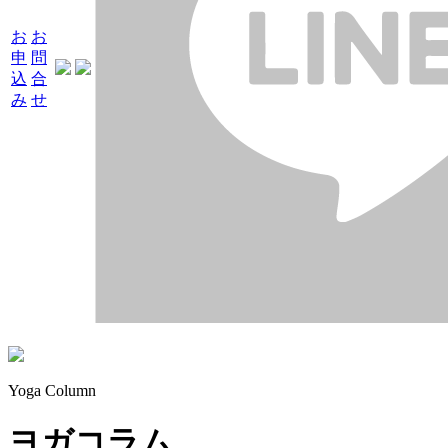
お
お
申
問
込
合
み
せ
Yoga Column
ヨガコラム