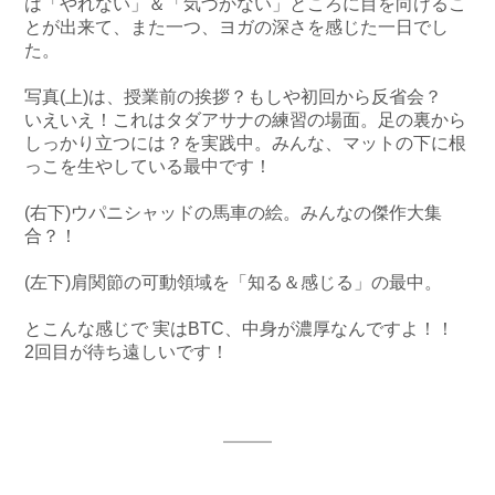
は「やれない」＆「気づかない」ところに目を向けるこ
とが出来て、また一つ、ヨガの深さを感じた一日でし
た。
写真(上)は、授業前の挨拶？もしや初回から反省会？
いえいえ！これはタダアサナの練習の場面。足の裏から
しっかり立つには？を実践中。みんな、マットの下に根
っこを生やしている最中です！
(右下)ウパニシャッドの馬車の絵。みんなの傑作大集
合？！
(左下)肩関節の可動領域を「知る＆感じる」の最中。
とこんな感じで 実はBTC、中身が濃厚なんですよ！！
2回目が待ち遠しいです！