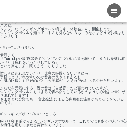
カウンセリング予約
Yoga Column
ヨガコラム
さわってみよう！鳴らしてみよう！ シンギングボウル体験会！
menu
シンギングボウル体験会 ： Sound For Yoga サウンドフォーヨガ(SYC)
この秋、
シンプルな『シンギングボウルを鳴らす、体験会』を、開催します。
シンギングボウルを知っている方も知らない方も、みなさまどうぞお集まり
ください！
○音が注目されるワケ
最近よく、
「YouTubeや音楽CD等で“シンギングボウル”の音を聴いて、きもちを落ち着
かせたり疲れをとったりしている」
という声を、多く聞くようになりました。
忙しさに追われていたり、休息の時間がないときにも、
手軽にとりいれやすいのが音楽の良さでもあるし、
心身の回復にも効果的だという実感が、人それぞれにあるのだと思います。
からだを元気にする一番の音は〈自然音〉だと言われていますが、
シンギングボウルにも〈まるで森林浴をしているかのような心地よい音〉が
含まれています！
さまざまな分野でも、“音楽療法”による心身回復に注目が高まってきている
のです。
○“シンギングボウル”のいいところ
約3000年も前からある “シンギングボウル” は、これまでにも多くの人々の心
や身体を癒してきたと言われています。