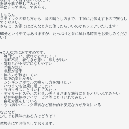
振動を肌で感じてみたり、
手にとって鳴らしてみたり。
もちろん、
スティックの持ち方から、音の鳴らし方まで、丁寧にお伝えするので安心し
てください。
さらに、お家ではどんなときに使ったらいいのかもシェアいたします！
60分という中ではありますが、たっぷりと音に触れる時間をお楽しみくださ
い！
●こんな方におすすめです。
・毎日忙しい、疲れがとれにくい
・睡眠不足、寝付きが悪い、眠りが浅い
・気持ちが不安定になりやすい
・呼吸が浅い
・瞑想が苦手
・体の力が抜きにくい
・環境の変化が多い
・シンギングボウルの鳴らし方を知りたい
・いつまでも健康に過ごしたい
・ヨガクラスにとりいれてみたい
・デイサービスやホスピタル等さまざまな施設に音をとりいれてみたい
・精神科病棟やデイサービス等にとりいれてみたい
・自宅介護をしている
・うつ病やパニック障害など精神的不安定な方が身近にいる
などなど、
少しでも興味のある方はどうぞ！
体験会にてお待ちしております。