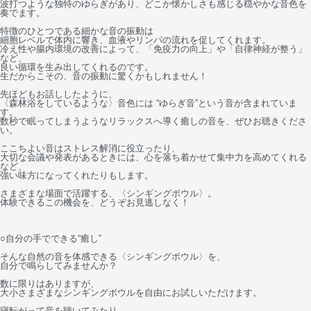
波打つような独特のゆらぎがあり、どこか懐かしさも感じる穏やかな音色を
奏でます。
特徴のひとつである細かな音の振動は
細胞レベルで体内に響き、血液やリンパの流れを促してくれます。
冷え性や腸内環境の改善によって、「免疫力の向上」や「自律神経が整う」
など、
良い循環を生み出してくれるのです。
生だからこその、音の振動に驚くかもしれません！
先ほどもお話ししたように、
〈森林浴をしているような〉音色には “ゆらぎ音”という音が含まれていま
す。
数秒で眠ってしまうようなリラックスへ導く癒しの音を、ぜひお聴きくださ
い。
ここちよい音はストレス解消に役立ったり、
大切な会議や発表があるときには、心を落ち着かせて集中力を高めてくれる
など、
強い味方になってくれたりもします。
さまざまな場面で活躍する、〈シンギングボウル〉。
体験できるこの機会を、どうぞお見逃しなく！
○自分の手でできる“癒し”
そんな自然の音を体感できる〈シンギングボウル〉を、
自分で鳴らしてみませんか？
数に限りはありますが、
大小さまざまなシンギングボウルを自由にお試しいただけます。
寝転がって音を聴いてみたり、